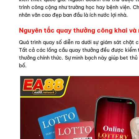
trình công cộng như trường học hay bệnh viện. C
nhân văn cao đẹp ban đầu là ích nước lợi nhà.
Nguyên tắc quay thưởng công khai và 
Quá trình quay số diễn ra dưới sự giám sát chặt 
Tất cả các lồng cầu quay thưởng đều được kiểm tr
thưởng chính thức. Sự minh bạch này giúp bet th
bố.