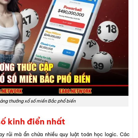
ảng thưởng xổ số miền Bắc phổ biến
ố kinh điển nhất
ay rủi mà ẩn chứa nhiều quy luật toán học logic. Các