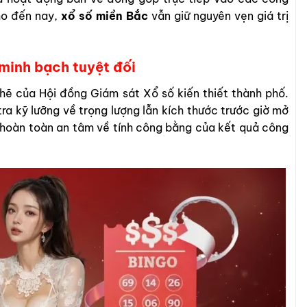
ho đến nay,
xổ số miền Bắc
vẫn giữ nguyên vẹn giá trị
minh bạch tuyệt đối
chẽ của Hội đồng Giám sát Xổ số kiến thiết thành phố.
a kỹ lưỡng về trọng lượng lẫn kích thước trước giờ mở
ủ hoàn toàn an tâm về tính công bằng của kết quả công