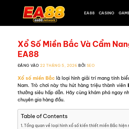
EA88
CASINO
GAME
Xổ Số Miền Bắc Và Cẩm Nan
EA88
ĐĂNG VÀO
22 THÁNG 5, 2026
BỞI
SEO
Xổ số miền Bắc
là loại hình giải trí mang tính bi
Nam. Trò chơi này thu hút hàng triệu thành viên
thưởng siêu hấp dẫn. Hãy cùng khám phá ngay nh
chuyên gia hàng đầu.
Table of Contents
Tổng quan về loại hình xổ số kiến thiết miền Bắc hiện