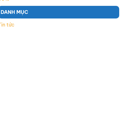
DANH MỤC
Tin tức