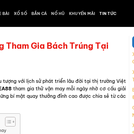
 BÀI
XỔ SỐ
BẮN CÁ
NỔ HŨ
KHUYẾN MÃI
TIN TỨC
g Tham Gia Bách Trúng Tại
ểu tượng với lịch sử phát triển lâu đời tại thị trường Việt
EA88
tham gia thử vận may mỗi ngày nhờ cơ cấu giải
ững bí mật quay thưởng đỉnh cao được chia sẻ từ các
 nay