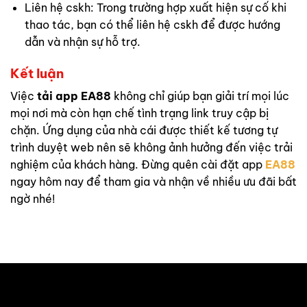
Liên hệ cskh: Trong trường hợp xuất hiện sự cố khi
thao tác, bạn có thể liên hệ cskh để được hướng
dẫn và nhận sự hỗ trợ.
Kết luận
Việc
tải app EA88
không chỉ giúp bạn giải trí mọi lúc
mọi nơi mà còn hạn chế tình trạng link truy cập bị
chặn. Ứng dụng của nhà cái được thiết kế tương tự
trình duyệt web nên sẽ không ảnh hưởng đến việc trải
nghiệm của khách hàng. Đừng quên cài đặt app
EA88
ngay hôm nay để tham gia và nhận về nhiều ưu đãi bất
ngờ nhé!