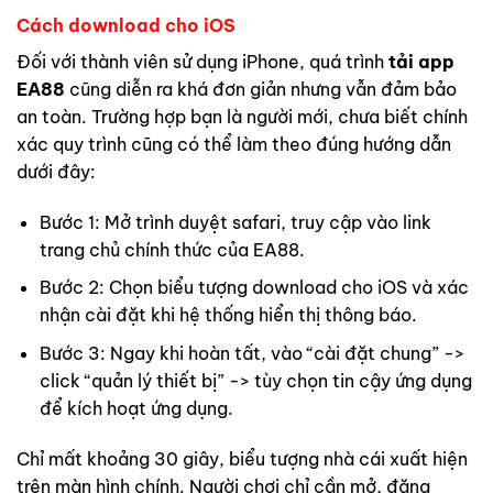
Cách download cho iOS
Đối với thành viên sử dụng iPhone, quá trình
tải app
EA88
cũng diễn ra khá đơn giản nhưng vẫn đảm bảo
an toàn. Trường hợp bạn là người mới, chưa biết chính
xác quy trình cũng có thể làm theo đúng hướng dẫn
dưới đây:
Bước 1: Mở trình duyệt safari, truy cập vào link
trang chủ chính thức của EA88.
Bước 2: Chọn biểu tượng download cho iOS và xác
nhận cài đặt khi hệ thống hiển thị thông báo.
Bước 3: Ngay khi hoàn tất, vào “cài đặt chung” ->
click “quản lý thiết bị” -> tùy chọn tin cậy ứng dụng
để kích hoạt ứng dụng.
Chỉ mất khoảng 30 giây, biểu tượng nhà cái xuất hiện
trên màn hình chính. Người chơi chỉ cần mở, đăng