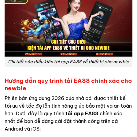
Chi tiết các điều kiện tải app EA88 về thiết bị cho newbie
Hướng dẫn quy trình tải EA88 chính xác cho
newbie
Phiên bản ứng dụng 2026 của nhà cái được thiết kế
tối ưu về tốc độ lẫn tính năng giúp bảo mật và an toàn
hơn. Dưới đây là quy trình
tải app EA88
chính xác
nhất để bạn dễ dàng cài đặt thành công trên cả
Android và iOS: