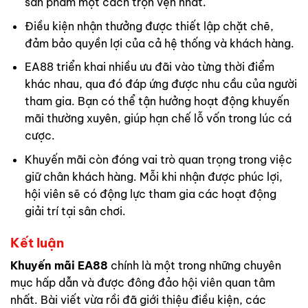
sản phẩm một cách trọn vẹn nhất.
Điều kiện nhận thưởng được thiết lập chặt chẽ,
đảm bảo quyền lợi của cả hệ thống và khách hàng.
EA88 triển khai nhiều ưu đãi vào từng thời điểm
khác nhau, qua đó đáp ứng được nhu cầu của người
tham gia. Bạn có thể tận hưởng hoạt động khuyến
mãi thường xuyên, giúp hạn chế lỗ vốn trong lúc cá
cược.
Khuyến mãi còn đóng vai trò quan trọng trong việc
giữ chân khách hàng. Mỗi khi nhận được phúc lợi,
hội viên sẽ có động lực tham gia các hoạt động
giải trí tại sân chơi.
Kết luận
Khuyến mãi EA88
chính là một trong những chuyên
mục hấp dẫn và được đông đảo hội viên quan tâm
nhất. Bài viết vừa rồi đã giới thiệu điều kiện, các