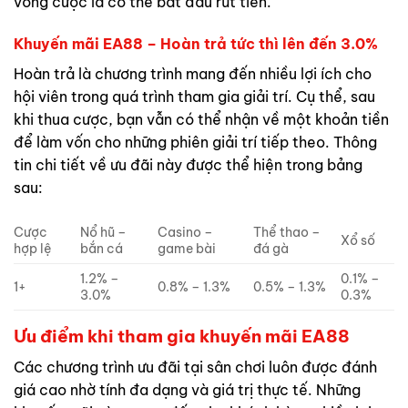
vòng cược là có thể bắt đầu rút tiền.
Khuyến mãi EA88 – Hoàn trả tức thì lên đến 3.0%
Hoàn trả là chương trình mang đến nhiều lợi ích cho
hội viên trong quá trình tham gia giải trí. Cụ thể, sau
khi thua cược, bạn vẫn có thể nhận về một khoản tiền
để làm vốn cho những phiên giải trí tiếp theo. Thông
tin chi tiết về ưu đãi này được thể hiện trong bảng
sau:
Cược
Nổ hũ –
Casino –
Thể thao –
Xổ số
hợp lệ
bắn cá
game bài
đá gà
1.2% –
0.1% –
1+
0.8% – 1.3%
0.5% – 1.3%
3.0%
0.3%
Ưu điểm khi tham gia khuyến mãi EA88
Các chương trình ưu đãi tại sân chơi luôn được đánh
giá cao nhờ tính đa dạng và giá trị thực tế. Những