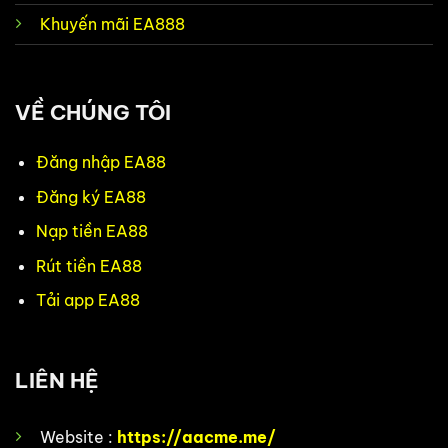
Khuyến mãi EA888
VỀ CHÚNG TÔI
Đăng nhập EA88
Đăng ký EA88
Nạp tiền EA88
Rút tiền EA88
Tải app EA88
LIÊN HỆ
Website :
https://aacme.me/