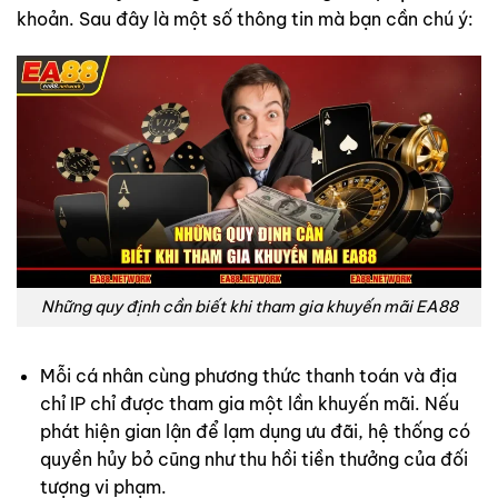
khoản. Sau đây là một số thông tin mà bạn cần chú ý:
Những quy định cần biết khi tham gia khuyến mãi EA88
Mỗi cá nhân cùng phương thức thanh toán và địa
chỉ IP chỉ được tham gia một lần khuyến mãi. Nếu
phát hiện gian lận để lạm dụng ưu đãi, hệ thống có
quyền hủy bỏ cũng như thu hồi tiền thưởng của đối
tượng vi phạm.