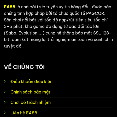
EA88
là nhà cái trực tuyến uy tín hàng đầu, được bảo
chứng tính hợp pháp bởi tổ chức quốc tế PAGCOR.
Sân chơi nổi bật với tốc độ nạp/rút tiền siêu tốc chỉ
3-5 phút, kho game đa dạng từ các đối tác lớn
(Saba, Evolution,...) cùng hệ thống bảo mật SSL 128-
bit, cam kết mang lại trải nghiệm an toàn và xanh chín
tuyệt đối.
VỀ CHÚNG TÔI
Điều khoản điều kiện
Chính sách bảo mật
Chơi có trách nhiệm
Liên hệ EA88