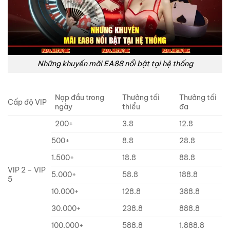
Những khuyến mãi EA88 nổi bật tại hệ thống
Nạp đầu trong
Thưởng tối
Thưởng tối
Cấp độ VIP
ngày
thiểu
đa
200+
3.8
12.8
500+
8.8
28.8
1.500+
18.8
88.8
VIP 2 – VIP
5.000+
58.8
188.8
5
10.000+
128.8
388.8
30.000+
238.8
888.8
100.000+
588.8
1.888.8