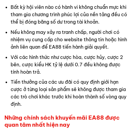
Bất kỳ hội viên nào có hành vi không chuẩn mực khi
tham gia chương trình phúc lợi của nền tảng đều có
thể bị đóng băng số dư trong tài khoản.
Nếu không may xảy ra tranh chấp, người chơi có
nhiệm vụ cung cấp cho website thông tin hoặc hình
ảnh liên quan để EA88 tiến hành giải quyết.
Với các hình thức như cược hòa, cược hủy, cược 2
bên, cược kiểu HK tỷ lệ dưới 0.7 đều không được
tính hoàn trả.
Tiền thưởng của các ưu đãi có quy định giới hạn
cược ở từng loại sản phẩm sẽ không được tham gia
các trò chơi khác trước khi hoàn thành số vòng quy
định.
Những chính sách khuyến mãi EA88 được
quan tâm nhất hiện nay