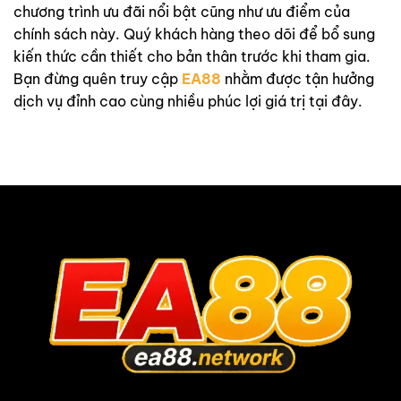
chương trình ưu đãi nổi bật cũng như ưu điểm của
chính sách này. Quý khách hàng theo dõi để bổ sung
kiến thức cần thiết cho bản thân trước khi tham gia.
Bạn đừng quên truy cập
EA88
nhằm được tận hưởng
dịch vụ đỉnh cao cùng nhiều phúc lợi giá trị tại đây.