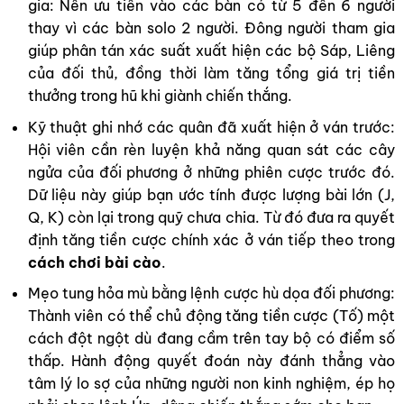
gia: Nên ưu tiên vào các bàn có từ 5 đến 6 người
thay vì các bàn solo 2 người. Đông người tham gia
giúp phân tán xác suất xuất hiện các bộ Sáp, Liêng
của đối thủ, đồng thời làm tăng tổng giá trị tiền
thưởng trong hũ khi giành chiến thắng.
Kỹ thuật ghi nhớ các quân đã xuất hiện ở ván trước:
Hội viên cần rèn luyện khả năng quan sát các cây
ngửa của đối phương ở những phiên cược trước đó.
Dữ liệu này giúp bạn ước tính được lượng bài lớn (J,
Q, K) còn lại trong quỹ chưa chia. Từ đó đưa ra quyết
định tăng tiền cược chính xác ở ván tiếp theo trong
cách chơi bài cào
.
Mẹo tung hỏa mù bằng lệnh cược hù dọa đối phương:
Thành viên có thể chủ động tăng tiền cược (Tố) một
cách đột ngột dù đang cầm trên tay bộ có điểm số
thấp. Hành động quyết đoán này đánh thẳng vào
tâm lý lo sợ của những người non kinh nghiệm, ép họ