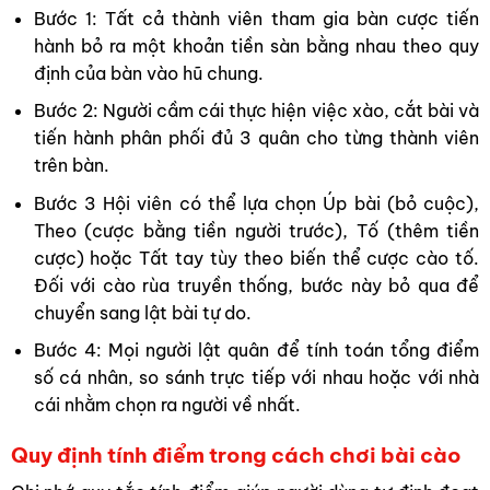
Bước 1: Tất cả thành viên tham gia bàn cược tiến
hành bỏ ra một khoản tiền sàn bằng nhau theo quy
định của bàn vào hũ chung.
Bước 2: Người cầm cái thực hiện việc xào, cắt bài và
tiến hành phân phối đủ 3 quân cho từng thành viên
trên bàn.
Bước 3 Hội viên có thể lựa chọn Úp bài (bỏ cuộc),
Theo (cược bằng tiền người trước), Tố (thêm tiền
cược) hoặc Tất tay tùy theo biến thể cược cào tố.
Đối với cào rùa truyền thống, bước này bỏ qua để
chuyển sang lật bài tự do.
Bước 4: Mọi người lật quân để tính toán tổng điểm
số cá nhân, so sánh trực tiếp với nhau hoặc với nhà
cái nhằm chọn ra người về nhất.
Quy định tính điểm trong cách chơi bài cào