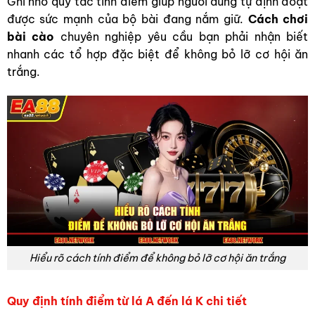
Ghi nhớ quy tắc tính điểm giúp người dùng tự định đoạt
được sức mạnh của bộ bài đang nắm giữ.
Cách chơi
bài cào
chuyên nghiệp yêu cầu bạn phải nhận biết
nhanh các tổ hợp đặc biệt để không bỏ lỡ cơ hội ăn
trắng.
Hiểu rõ cách tính điểm để không bỏ lỡ cơ hội ăn trắng
Quy định tính điểm từ lá A đến lá K chi tiết