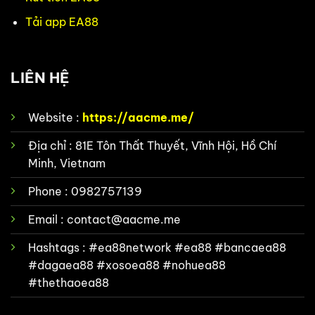
Tải app EA88
LIÊN HỆ
Website :
https://aacme.me/
Địa chỉ : 81E Tôn Thất Thuyết, Vĩnh Hội, Hồ Chí
Minh, Vietnam
Phone : 0982757139
Email :
contact@aacme.me
Hashtags : #ea88network #ea88 #bancaea88
#dagaea88 #xosoea88 #nohuea88
#thethaoea88