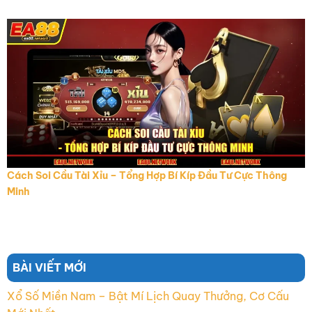
Cách Soi Cầu Tài Xỉu – Tổng Hợp Bí Kíp Đầu Tư Cực Thông
Minh
BÀI VIẾT MỚI
Xổ Số Miền Nam – Bật Mí Lịch Quay Thưởng, Cơ Cấu