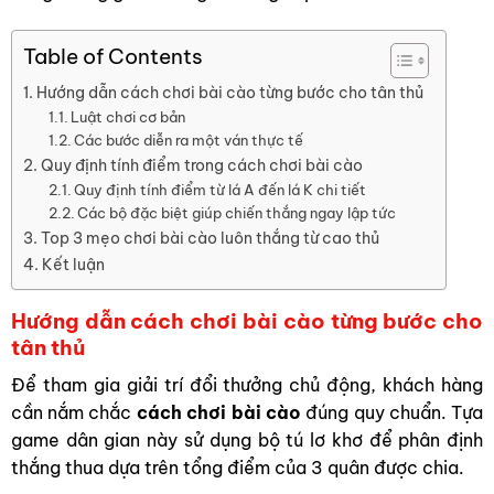
Table of Contents
Hướng dẫn cách chơi bài cào từng bước cho tân thủ
Luật chơi cơ bản
Các bước diễn ra một ván thực tế
Quy định tính điểm trong cách chơi bài cào
Quy định tính điểm từ lá A đến lá K chi tiết
Các bộ đặc biệt giúp chiến thắng ngay lập tức
Top 3 mẹo chơi bài cào luôn thắng từ cao thủ
Kết luận
Hướng dẫn cách chơi bài cào từng bước cho
tân thủ
Để tham gia giải trí đổi thưởng chủ động, khách hàng
cần nắm chắc
cách chơi bài cào
đúng quy chuẩn. Tựa
game dân gian này sử dụng bộ tú lơ khơ để phân định
thắng thua dựa trên tổng điểm của 3 quân được chia.