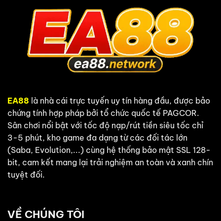
EA88
là nhà cái trực tuyến uy tín hàng đầu, được bảo
chứng tính hợp pháp bởi tổ chức quốc tế PAGCOR.
Sân chơi nổi bật với tốc độ nạp/rút tiền siêu tốc chỉ
3-5 phút, kho game đa dạng từ các đối tác lớn
(Saba, Evolution,...) cùng hệ thống bảo mật SSL 128-
bit, cam kết mang lại trải nghiệm an toàn và xanh chín
tuyệt đối.
VỀ CHÚNG TÔI