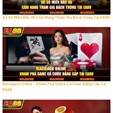
Xổ Số Miền Bắc Và Cẩm Nang Tham Gia Bách Trúng Tại EA88
Blackjack Online – Khám Phá Game Cá Cược Đẳng Cấp Tại
EA88