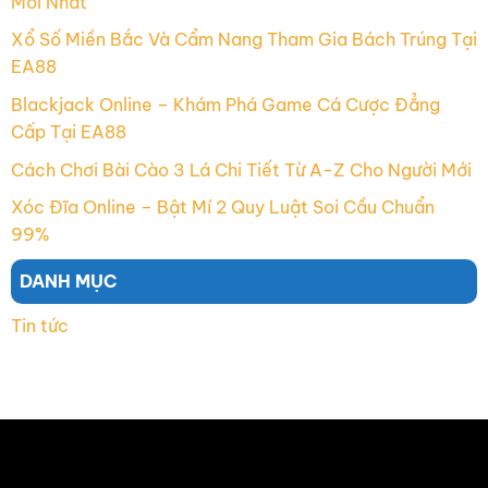
Mới Nhất
Xổ Số Miền Bắc Và Cẩm Nang Tham Gia Bách Trúng Tại
EA88
Blackjack Online – Khám Phá Game Cá Cược Đẳng
Cấp Tại EA88
Cách Chơi Bài Cào 3 Lá Chi Tiết Từ A-Z Cho Người Mới
Xóc Đĩa Online – Bật Mí 2 Quy Luật Soi Cầu Chuẩn
99%
DANH MỤC
Tin tức