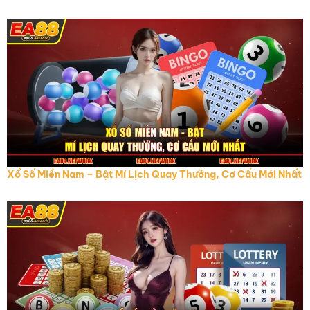
Xổ Số Miền Nam – Bật Mí Lịch Quay Thưởng, Cơ Cấu Mới Nhất