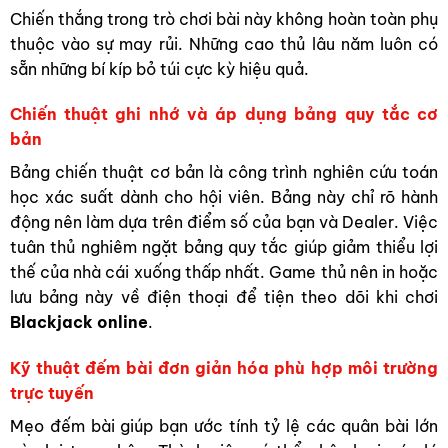
Chiến thắng trong trò chơi bài này không hoàn toàn phụ
thuộc vào sự may rủi. Những cao thủ lâu năm luôn có
sẵn những bí kíp bỏ túi cực kỳ hiệu quả.
Chiến thuật ghi nhớ và áp dụng bảng quy tắc cơ
bản
Bảng chiến thuật cơ bản là công trình nghiên cứu toán
học xác suất dành cho hội viên. Bảng này chỉ rõ hành
động nên làm dựa trên điểm số của bạn và Dealer. Việc
tuân thủ nghiêm ngặt bảng quy tắc giúp giảm thiểu lợi
thế của nhà cái xuống thấp nhất. Game thủ nên in hoặc
lưu bảng này về điện thoại để tiện theo dõi khi chơi
Blackjack online
.
Kỹ thuật đếm bài đơn giản hóa phù hợp môi trường
trực tuyến
Mẹo đếm bài giúp bạn ước tính tỷ lệ các quân bài lớn