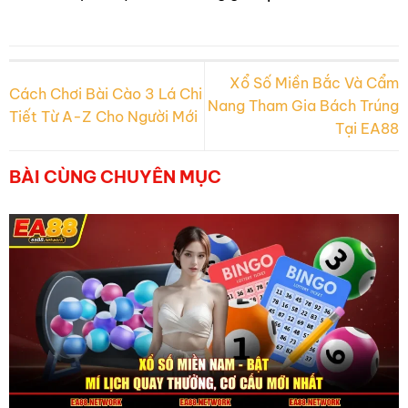
Xổ Số Miền Bắc Và Cẩm
Cách Chơi Bài Cào 3 Lá Chi
Nang Tham Gia Bách Trúng
Tiết Từ A-Z Cho Người Mới
Tại EA88
BÀI CÙNG CHUYÊN MỤC