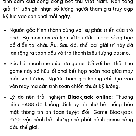
tình cảm của cộng đồng bet thủ Việt Nam. Nền tảng
giải trí luôn ghi nhận số lượng người tham gia truy cập
kỷ lục vào sân chơi mỗi ngày.
Nguồn gốc hình thành cùng với sự phát triển của trò
chơi: Bộ môn này có lịch sử lâu đời từ các sòng bạc
cổ điển tại châu Âu. Sau đó, thể loại giải trí này đã
lan rộng ra toàn cầu và trở thành biểu tượng casino.
Sức hút mạnh mẽ của tựa game đối với bet thủ: Tựa
game này sở hữu lối chơi kết hợp hoàn hảo giữa may
mắn và tư duy. Người tham gia không chỉ dựa vào
vận may mà cần tính toán chiến thuật kỹ lưỡng.
Lý do nên trải nghiệm
Blackjack online
: Thương
hiệu EA88 đã khẳng định uy tín nhờ hệ thống bảo
mật thông tin an toàn tuyệt đối. Game Blackjack
được vận hành bởi những nhà phát hành game hàng
đầu thế giới.