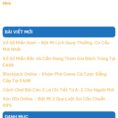
Minh
BÀI VIẾT MỚI
Xổ Số Miền Nam – Bật Mí Lịch Quay Thưởng, Cơ Cấu
Mới Nhất
Xổ Số Miền Bắc Và Cẩm Nang Tham Gia Bách Trúng Tại
EA88
Blackjack Online – Khám Phá Game Cá Cược Đẳng
Cấp Tại EA88
Cách Chơi Bài Cào 3 Lá Chi Tiết Từ A-Z Cho Người Mới
Xóc Đĩa Online – Bật Mí 2 Quy Luật Soi Cầu Chuẩn
99%
DANH MỤC