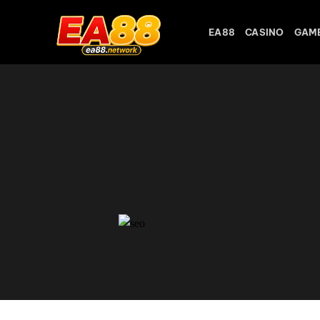
EA88
CASINO
GAME