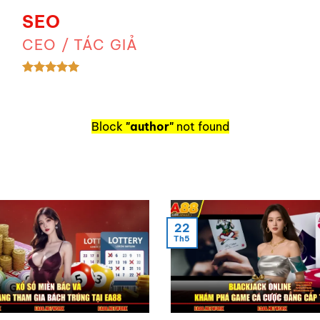
SEO
CEO / TÁC GIẢ
Block
"author"
not found
22
Th5