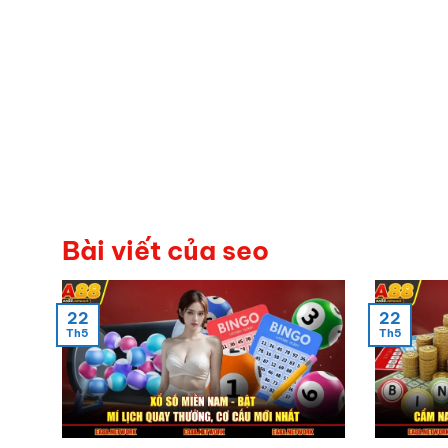
Bài viết của seo
22
22
Th5
Th5