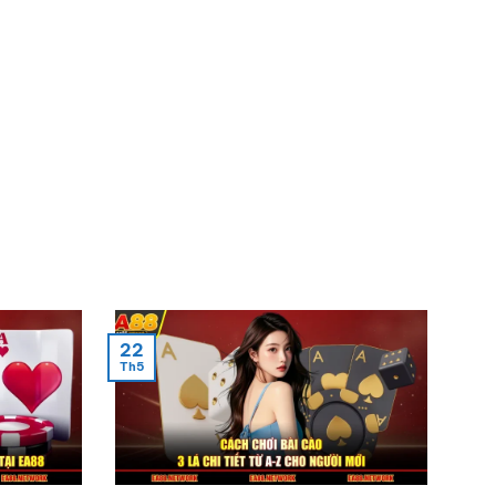
22
Th5